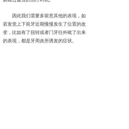
因此我们需要多留意其他的表现，如
若发觉上下前牙近期慢慢发生了位置的改
变，比如有了扭转或者门牙往外呲了出来
的表现，都是牙周炎所诱发的症状。
3、牙齿污垢
如若没有重视刷牙的操作，食物残渣
囤积容易滋生较多的细菌形成牙垢，由此
一来就会逐渐的变为结石，给牙齿带来危
害，出现牙周炎问题。